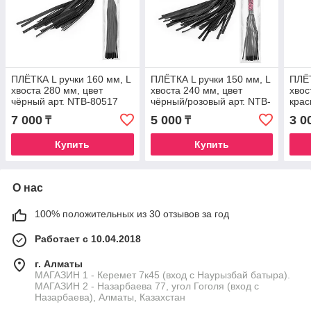
ПЛЁТКА L ручки 160 мм, L
ПЛЁТКА L ручки 150 мм, L
ПЛЁТ
хвоста 280 мм, цвет
хвоста 240 мм, цвет
хвос
чёрный арт. NTB-80517
чёрный/розовый арт. NTB-
крас
80521
7 000
5 000
3 0
₸
₸
Купить
Купить
О нас
100% положительных из 30 отзывов за год
Работает с 10.04.2018
г. Алматы
МАГАЗИН 1 - Керемет 7к45 (вход с Наурызбай батыра).
МАГАЗИН 2 - Назарбаева 77, угол Гоголя (вход с
Назарбаева), Алматы, Казахстан