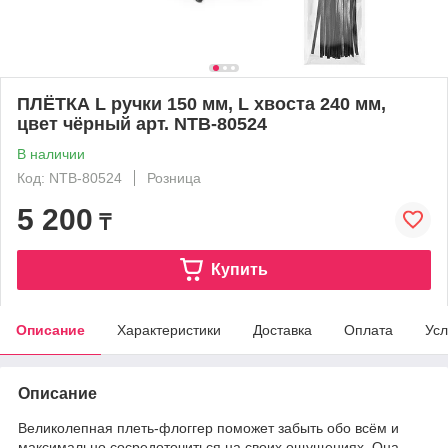
ПЛЁТКА L ручки 150 мм, L хвоста 240 мм,
цвет чёрный арт. NTB-80524
В наличии
Код: NTB-80524
Розница
5 200
₸
Купить
Описание
Характеристики
Доставка
Оплата
Усл
Описание
Великолепная плеть-флоггер поможет забыть обо всём и
максимально сосредоточиться на своих ощущениях. Она