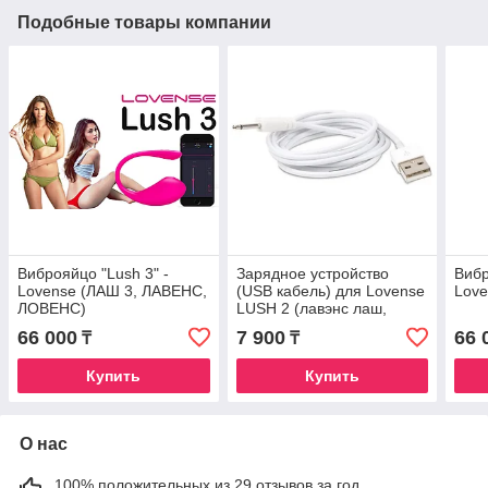
Подобные товары компании
Виброяйцо "Lush 3" -
Зарядное устройство
Вибр
Lovense (ЛАШ 3, ЛАВЕНС,
(USB кабель) для Lovense
Lov
ЛОВЕНС)
LUSH 2 (лавэнс лаш,
ловенс лаш)
66 000
7 900
66 
₸
₸
Купить
Купить
О нас
100% положительных из 29 отзывов за год