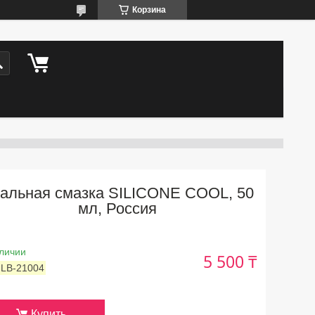
Корзина
альная смазка SILICONE COOL, 50
мл, Россия
личии
5 500 ₸
:
LB-21004
Купить