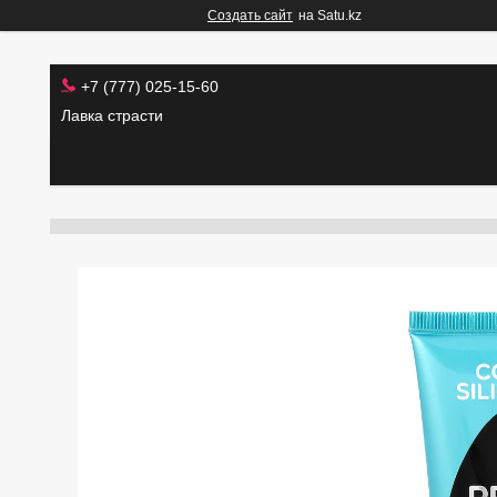
Создать сайт
на Satu.kz
+7 (777) 025-15-60
Лавка страсти