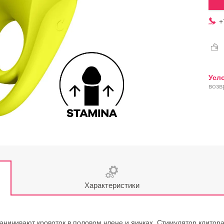
+
возв
Характеристики
ограничивают кровоток в половом члене и яичках. Стимулятор клито