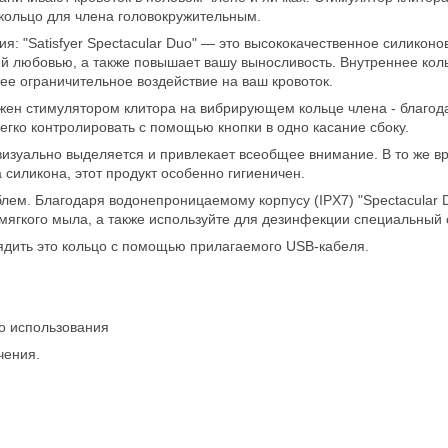
кольцо для члена головокружительным.
: "Satisfyer Spectacular Duo" — это высококачественное силиконо
ий любовью, а также повышает вашу выносливость. Внутреннее кол
ее ограничительное воздействие на ваш кровоток.
ужен стимулятором клитора на вибрирующем кольце члена - благо
ко контролировать с помощью кнопки в одно касание сбоку.
визуально выделяется и привлекает всеобщее внимание. В то же в
 силикона, этот продукт особенно гигиеничен.
ем. Благодаря водонепроницаемому корпусу (IPX7) "Spectacular D
мягкого мыла, а также используйте для дезинфекции специальный о
рядить это кольцо с помощью прилагаемого USB-кабеля.
го использования
чения.