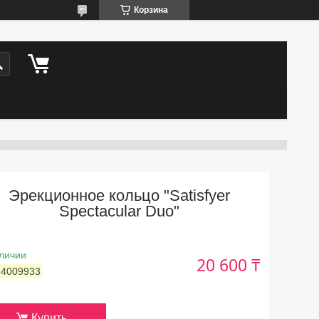
Корзина
Эрекционное кольцо "Satisfyer
Spectacular Duo"
личии
20 600 ₸
:
4009933
Купить