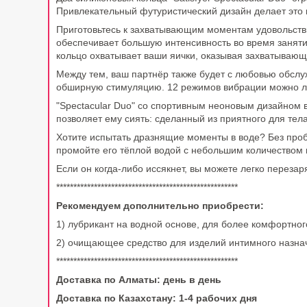
Привлекательный футуристический дизайн делает это 
Приготовьтесь к захватывающим моментам удовольствия
обеспечивает большую интенсивность во время занят
кольцо охватывает ваши яички, оказывая захватывающ
Между тем, ваш партнёр также будет с любовью обсл
обширную стимуляцию. 12 режимов вибрации можно лег
"Spectacular Duo" со спортивным неоновым дизайном 
позволяет ему сиять: сделанный из приятного для тела
Хотите испытать дразнящие моменты в воде? Без пробл
промойте его тёплой водой с небольшим количеством 
Если он когда-либо иссякнет, вы можете легко переза
*****************************************************
Рекомендуем дополнительно приобрести:
1) лубрикант на водной основе, для более комфортно
2) очищающее средство для изделий интимного назна
*****************************************************
Доставка по Алматы: день в день
Доставка по Казахстану: 1-4 рабочих дня