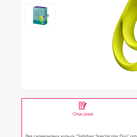
Описание
Два силиконовых кольца "Satisfyer Spectacular Duo" 