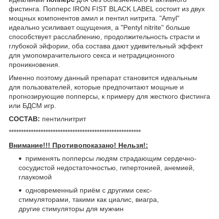
фистинга. Попперс IRON FIST BLACK LABEL состоит из двух
мощных компонентов амил и пентил нитрита. "Amyl"
идеально усиливает ощущения, а "Pentyl nitrite" больше
способствует расслаблению, продолжительность страсти и
глубокой эйфории, оба состава дают удивительный эффект
для умопомрачительного секса и нетрадиционного
проникновения.
Именно поэтому данный препарат становится идеальным
для пользователей, которые предпочитают мощные и
прогнозирующие попперсы, к примеру для жесткого фистинга
или БДСМ игр.
СОСТАВ:
пентилнитрит
******************************************************
Внимание!!! Противопоказано! Нельзя!:
применять попперсы людям страдающим сердечно-
сосудистой недостаточностью, гипертонией, анемией,
глаукомой
одновременный приём с другими секс-
стимуляторами, такими как циалис, виагра,
другие стимуляторы для мужчин