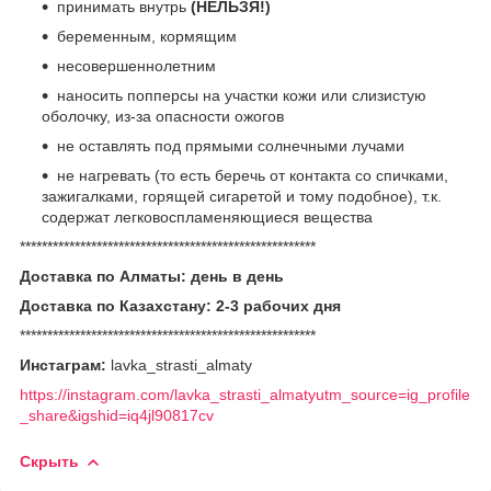
принимать внутрь
(НЕЛЬЗЯ!)
беременным, кормящим
несовершеннолетним
наносить попперсы на участки кожи или слизистую
оболочку, из-за опасности ожогов
не оставлять под прямыми солнечными лучами
не нагревать (то есть беречь от контакта со спичками,
зажигалками, горящей сигаретой и тому подобное), т.к.
содержат легковоспламеняющиеся вещества
******************************************************
Доставка по Алматы: день в день
Доставка по Казахстану: 2-3 рабочих дня
******************************************************
Инстаграм:
lavka_strasti_almaty
https://instagram.com/lavka_strasti_almatyutm_source=ig_profile
_share&igshid=iq4jl90817cv
Скрыть