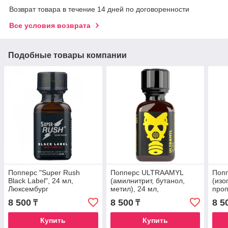
Возврат товара в течение 14 дней по договоренности
Все условия возврата
Подобные товары компании
Попперс "Super Rush
Попперс ULTRAAMYL
Поп
Black Label", 24 мл,
(амилнитрит, бутанол,
(изо
Люксембург
метил), 24 мл,
проп
Люксембург
Люк
8 500
8 500
8 5
₸
₸
Купить
Купить