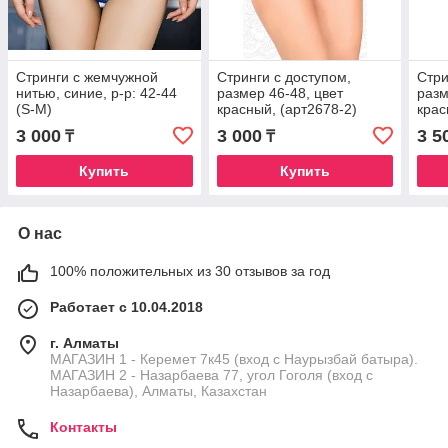
Стринги с жемчужной
Стринги с доступом,
Стри
нитью, синие, р-р: 42-44
размер 46-48, цвет
разм
(S-M)
красный, (арт2678-2)
кра
3 000
3 000
3 5
₸
₸
Купить
Купить
О нас
100% положительных из 30 отзывов за год
Работает с 10.04.2018
г. Алматы
МАГАЗИН 1 - Керемет 7к45 (вход с Наурызбай батыра).
МАГАЗИН 2 - Назарбаева 77, угол Гоголя (вход с
Назарбаева), Алматы, Казахстан
Контакты