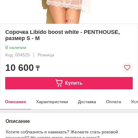
Сорочка Libido boost white - PENTHOUSE,
размер S - M
В наличии
Код: 004525
Розница
10 600
₸
Купить
Описание
Характеристики
Доставка
Оплата
Усл
Описание
Хотите соблазнять и намекать? Желаете стать роковой
женщиной? Не хотите иметь преград в сексе?