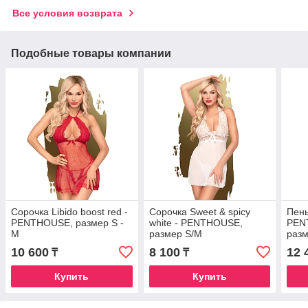
Все условия возврата
Подобные товары компании
Сорочка Libido boost red -
Сорочка Sweet & spicy
Пень
PENTHOUSE, размер S -
white - PENTHOUSE,
PEN
M
размер S/M
разм
10 600
8 100
12 
₸
₸
Купить
Купить