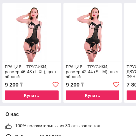
ГРАЦИЯ + ТРУСИКИ,
ГРАЦИЯ + ТРУСИКИ,
ТРУ
размер 46-48 (L-XL), цвет
размер 42-44 (S - M), цвет
ДВУ
чёрный
чёрный
ФУН
МОЛ
9 200
9 200
7 8
₸
₸
МАТ
(MY
Купить
Купить
L/XL
О нас
100% положительных из 30 отзывов за год