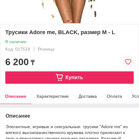
Трусики Adore me, BLACK, размер M - L
В наличии
Код: 017518
Розница
6 200
₸
Купить
Описание
Характеристики
Доставка
Оплата
Усл
Описание
Элегантные, игривые и сексуальные: трусики "Adore me" из
мягкого высококачественного кружева плотно прилегают к
телу и впечатляют своими милыми деталями. Красивый