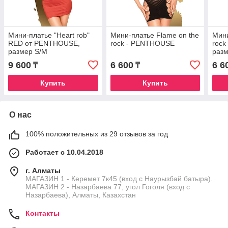
Мини-платье "Heart rob"
Мини-платье Flame on the
Мини
RED от PENTHOUSE,
rock - PENTHOUSE
rock
размер S/M
разм
9 600
6 600
6 6
₸
₸
Купить
Купить
О нас
100% положительных из 29 отзывов за год
Работает с 10.04.2018
г. Алматы
МАГАЗИН 1 - Керемет 7к45 (вход с Наурызбай батыра).
МАГАЗИН 2 - Назарбаева 77, угол Гоголя (вход с
Назарбаева), Алматы, Казахстан
Контакты