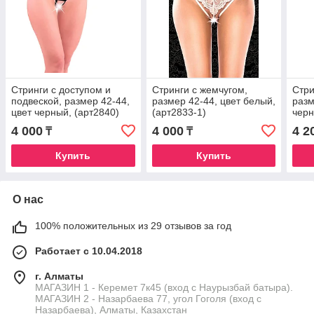
Стринги с доступом и
Стринги с жемчугом,
Стри
подвеской, размер 42-44,
размер 42-44, цвет белый,
разм
цвет черный, (арт2840)
(арт2833-1)
чер
4 000
4 000
4 2
₸
₸
Купить
Купить
О нас
100% положительных из 29 отзывов за год
Работает с 10.04.2018
г. Алматы
МАГАЗИН 1 - Керемет 7к45 (вход с Наурызбай батыра).
МАГАЗИН 2 - Назарбаева 77, угол Гоголя (вход с
Назарбаева), Алматы, Казахстан