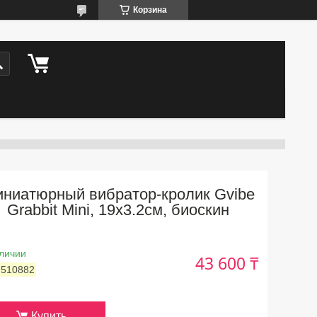
Корзина
ниатюрный вибратор-кролик Gvibe
Grabbit Mini, 19х3.2см, биоскин
личии
43 600 ₸
:
510882
Купить