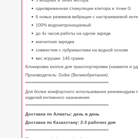
3 мощных и тихих мотора
одновременная стимуляции клитора и точки G
6 новых режимов вибрации с настраиваемой инт
100% водонепроницаемый
до 4х часов работы на одном заряде
магнитная зарядка
совместим с лубрикантами на водной основе
вес игрушки: 145 грамм
Блокировка кнопок для транспортировки (нажмите и у
Производитель: Gvibe (Великобритания).
******************************************************
Для более комфортного использования рекомендуем 
изделий интимного назначения.
******************************************************
Доставка по Алматы: день в день
Доставка по Казахстану: 2-3 рабочих дня
******************************************************