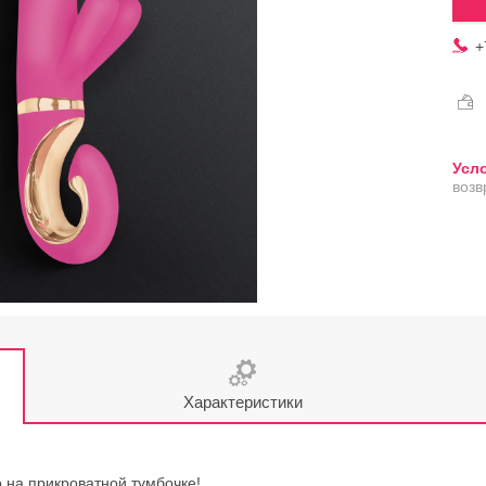
+
возв
Характеристики
 на прикроватной тумбочке!