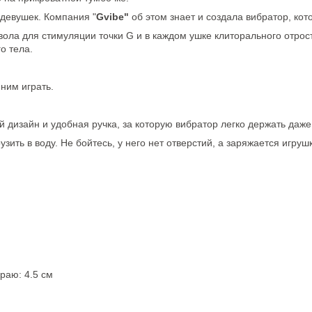
девушек. Компания "
Gvibe"
об этом знает и создала вибратор, кот
 ствола для стимуляции точки G и в каждом ушке клиторального отр
о тела.
ним играть.
й дизайн и удобная ручка, за которую вибратор легко держать даже
ить в воду. Не бойтесь, у него нет отверстий, а заряжается игру
раю: 4.5 см