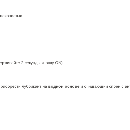
енсивностью
держивайте 2 секунды кнопку ON)
приобрести лубрикант
на водной основе
и очищающий спрей с ан