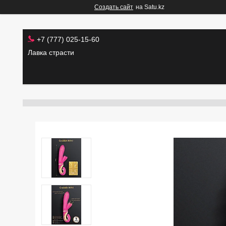
Создать сайт
на Satu.kz
+7 (777) 025-15-60
Лавка страсти