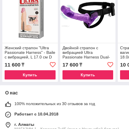
Женский страпон "Ultra
Двойной страпон с
Стра
Passionate Harness" - Baile
вибрацией Ultra
ваги
с вибрацией, L 17.0 см D
Passionate Harness Dual-
18.0
3.5 см
motor Vibration L 16.5 см D
11 600
17 600
10 
₸
₸
4 см, L 9 см D 4 см
Купить
Купить
О нас
100% положительных из 30 отзывов за год
Работает с 10.04.2018
г. Алматы