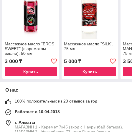
Массажное масло "EROS
Массажное масло "SILK",
Масс
SWEET" (с ароматом
75 мл
MAN
вишни), 50 мл
75 м
3 000
5 000
3 5
₸
₸
Купить
Купить
О нас
100% положительных из 29 отзывов за год
Работает с 10.04.2018
г. Алматы
МАГАЗИН 1 - Керемет 7к45 (вход с Наурызбай батыра).
МАГАЗИН 2 - Назарбаева 77, угол Гоголя (вход с