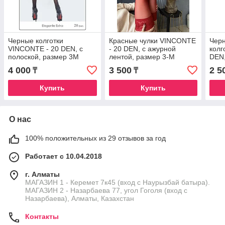
Черные колготки
Красные чулки VINCONTE
Чер
VINCONTE - 20 DEN, с
- 20 DEN, с ажурной
кол
полоской, размер 3М
лентой, размер 3-М
DEN,
4 000
3 500
2 5
₸
₸
Купить
Купить
О нас
100% положительных из 29 отзывов за год
Работает с 10.04.2018
г. Алматы
МАГАЗИН 1 - Керемет 7к45 (вход с Наурызбай батыра).
МАГАЗИН 2 - Назарбаева 77, угол Гоголя (вход с
Назарбаева), Алматы, Казахстан
Контакты