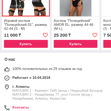
Игровой костюм
Костюм "Полицейский"
Кос
"Полицейский 01", размер
AMOR EL, размер 44-46
мона
42-44 (S - M)
(М-L)
(S -
11 000
25 200
7 5
₸
₸
Купить
Купить
О нас
100% положительных из 29 отзывов за год
Работает с 10.04.2018
г. Алматы
МАГАЗИН 1 - Керемет 7к45 (вход с Наурызбай батыра).
МАГАЗИН 2 - Назарбаева 77, угол Гоголя (вход с
Назарбаева), Алматы, Казахстан
Контакты