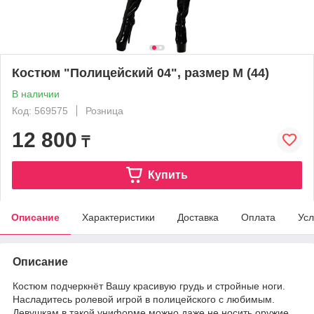
Костюм "Полицейский 04", размер M (44)
В наличии
Код: 569575
Розница
12 800
₸
Купить
Описание
Характеристики
Доставка
Оплата
Усл
Описание
Костюм подчеркнёт Вашу красивую грудь и стройные ноги.
Насладитесь ролевой игрой в полицейского с любимым.
Девушкам в такой униформе можно даже не носить оружие