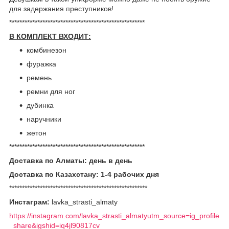
для задержания преступников!
*****************************************************
В КОМПЛЕКТ ВХОДИТ:
комбинезон
фуражка
ремень
ремни для ног
дубинка
наручники
жетон
*****************************************************
Доставка по Алматы: день в день
Доставка по Казахстану: 1-4 рабочих дня
******************************************************
Инстаграм:
lavka_strasti_almaty
https://instagram.com/lavka_strasti_almatyutm_source=ig_profile
_share&igshid=iq4jl90817cv