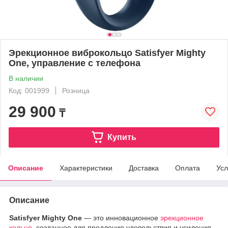
Эрекционное виброкольцо Satisfyer Mighty
One, управление с телефона
В наличии
Код: 001999
Розница
29 900
₸
Купить
Описание
Характеристики
Доставка
Оплата
Усл
Описание
Satisfyer Mighty One
— это инновационное
эрекционное
кольцо
, созданное для продления удовольствия и усиления