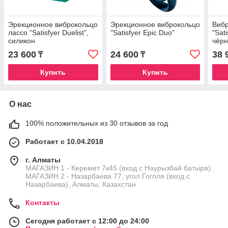
Эрекционное виброкольцо
Эрекционное виброкольцо
Вибр
лассо "Satisfyer Duelist",
"Satisfyer Epic Duo"
"Sat
силикон
чёрн
чере
23 600
24 600
38 
₸
₸
при
Купить
Купить
О нас
100% положительных из 30 отзывов за год
Работает с 10.04.2018
г. Алматы
МАГАЗИН 1 - Керемет 7к45 (вход с Наурызбай батыра).
МАГАЗИН 2 - Назарбаева 77, угол Гоголя (вход с
Назарбаева), Алматы, Казахстан
Контакты
Сегодня работает с 12:00 до 24:00