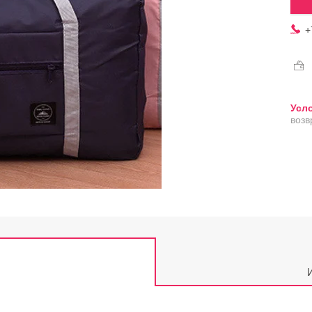
+
возв