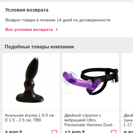
Условия возврата
Возврат товара в течение 14 дней по договоренности
Все условия возврата
Подобные товары компании
Анальная втулка L 9.0 см
Двойной страпон с
Двой
D 1.5 - 2.5 см, ПВХ
вибрацией Ultra
(ана
Passionate Harness Dual-
L 17
motor Vibration L 16.5 см D
ПВХ
3 500
17 600
9 6
₸
₸