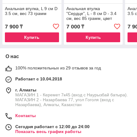
Анальная втулка, L 9 см D
Анальная втулка
Анал
3.5 см, вес 73 грамм
"Сердце", L - 8 см D - 3.4
3.5 
см, вес 85 грамм, цвет
кристалла - красный
7 900
7 000
7 9
₸
₸
Купить
Купить
О нас
100% положительных из 29 отзывов за год
Работает с 10.04.2018
г. Алматы
МАГАЗИН 1 - Керемет 7к45 (вход с Наурызбай батыра).
МАГАЗИН 2 - Назарбаева 77, угол Гоголя (вход с
Назарбаева), Алматы, Казахстан
Контакты
Сегодня работает с 12:00 до 24:00
Показать весь график работы