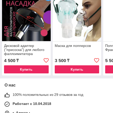
Дисковой адаптер
Маска для попперсов
Попп
("присоска") для любого
Фра
фаллоимитатора
4 500
3 500
5 5
₸
₸
Купить
Купить
О нас
100% положительных из 29 отзывов за год
Работает с 10.04.2018
г. Алматы