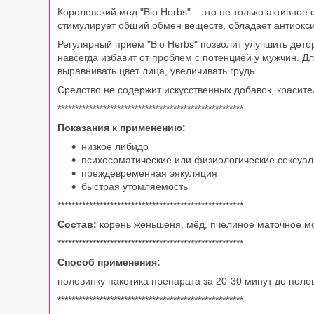
Королевский мед "Bio Herbs" – это не только активно
стимулирует общий обмен веществ, обладает антиокс
Регулярный прием "Bio Herbs" позволит улучшить дет
навсегда избавит от проблем с потенцией у мужчин. Д
выравнивать цвет лица, увеличивать грудь.
Средство не содержит искусственных добавок, красите
*****************************************************
Показания к применению:
низкое либидо
психосоматические или физиологические сексуал
преждевременная эякуляция
быстрая утомляемость
*****************************************************
Состав:
корень женьшеня, мёд, пчелиное маточное мо
*****************************************************
Способ применения:
половинку пакетика препарата за 20-30 минут до полово
*****************************************************