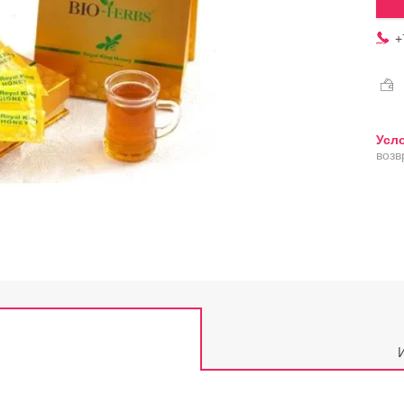
+
возв