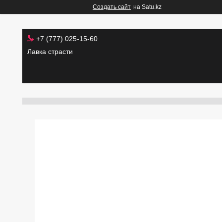
Создать сайт
на Satu.kz
+7 (777) 025-15-60
Лавка страсти