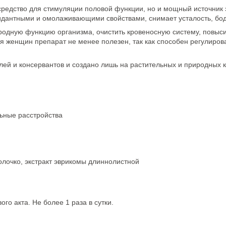
е средство для стимуляции половой функции, но и мощный источник
идантными и омолаживающими свойствами, снимает усталость, бод
ородную функцию организма, очистить кровеносную систему, повыси
ля женщин препарат не менее полезен, так как способен регулирова
лей и консервантов и создано лишь на растительных и природных 
ьные расстройства
лочко, экстракт эврикомы длиннолистной
го акта. Не более 1 раза в сутки.