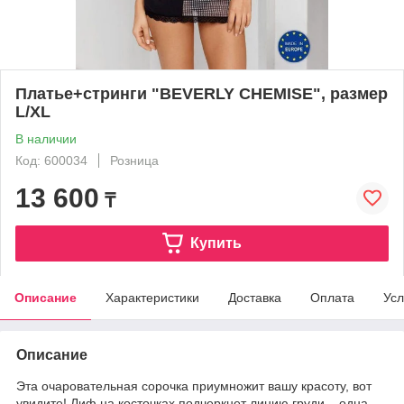
Платье+стринги "BEVERLY CHEMISE", размер
L/XL
В наличии
Код: 600034
Розница
13 600
₸
Купить
Описание
Характеристики
Доставка
Оплата
Усл
Описание
Эта очаровательная сорочка приумножит вашу красоту, вот
увидите! Лиф на косточках подчеркнет линию груди – одна