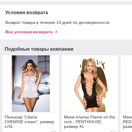
Условия возврата
Возврат товара в течение 14 дней по договоренности
Все условия возврата
Подобные товары компании
Пеньюар "Liliana
Мини-платье Flame on the
Мини
CHEMISE cream", размер
rock - PENTHOUSE,
RED
L/XL
размер XL
разм