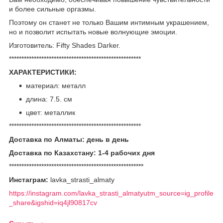
и более сильные оргазмы.
Поэтому он станет не только Вашим интимным украшением,
но и позволит испытать новые волнующие эмоции.
Изготовитель: Fifty Shades Darker.
*****************************************************
ХАРАКТЕРИСТИКИ:
материал: металл
длина: 7.5. см
ц
вет: металлик
*****************************************************
Доставка по Алматы: день в день
Доставка по Казахстану: 1-4 рабочих дня
******************************************************
Инстаграм:
lavka_strasti_almaty
https://instagram.com/lavka_strasti_almatyutm_source=ig_profile
_share&igshid=iq4jl90817cv