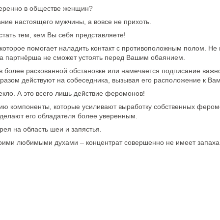
уверенно в обществе женщин?
ание настоящего мужчины, а вовсе не прихоть.
ать тем, кем Вы себя представляете!
которое помогает наладить контакт с противоположным полом. Не
 а партнёрша не сможет устоять перед Вашим обаянием.
 в более раскованной обстановке или намечается подписание важн
азом действуют на собеседника, вызывая его расположение к Вам
екло. А это всего лишь действие феромонов!
ию компоненты, которые усиливают выработку собственных феромо
 делают его обладателя более уверенным.
ея на область шеи и запястья.
воими любимыми духами – концентрат совершенно не имеет запаха