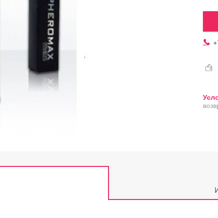
+
возв