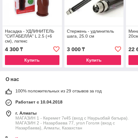
Насадка - УДЛИНИТЕЛЬ
Стержень - удлинитель
Мини
"СИТАБЕЛЛА" L 2.5 (+6
шага, 25.0 см
20с
см), латекс
4 300
3 000
22 
₸
₸
Купить
Купить
О нас
100% положительных из 29 отзывов за год
Работает с 10.04.2018
г. Алматы
МАГАЗИН 1 - Керемет 7к45 (вход с Наурызбай батыра).
МАГАЗИН 2 - Назарбаева 77, угол Гоголя (вход с
Назарбаева), Алматы, Казахстан