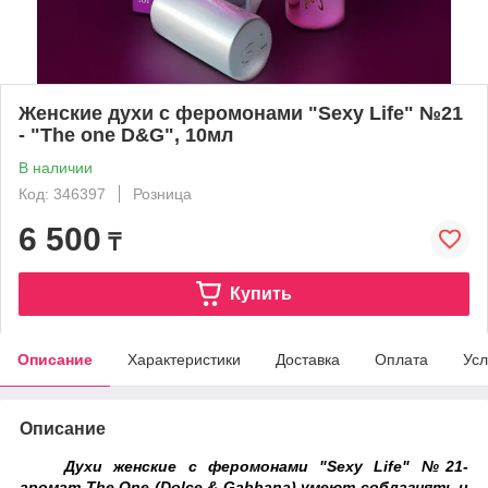
Женские духи с феромонами "Sexy Life" №21
- "The one D&G", 10мл
В наличии
Код: 346397
Розница
6 500
₸
Купить
Описание
Характеристики
Доставка
Оплата
Усл
Описание
Духи женские с феромонами "Sexy Life" №21-
аромат
The One (Dolce & Gabbana)
умеют соблазнять и