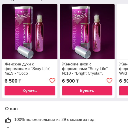
Женские духи с
Женские духи с
Женс
феромонами "Sexy Life"
феромонами "Sexy Life"
феро
№19 - "Coco
№18 - "Bright Crystal",
Wild
Mademoiselle", 10мл
10мл
bell
6 500
6 500
6 5
₸
₸
Купить
Купить
О нас
100% положительных из 29 отзывов за год