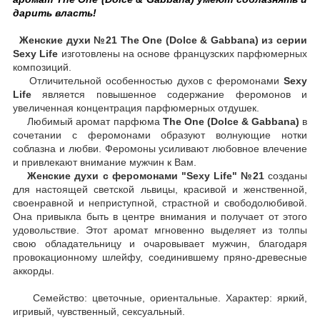
дарить власть!
Женские духи №21
The One (Dolce & Gabbana)
из серии
Sexy Life
изготовлены на основе французских парфюмерных
композиций.
Отличительной особенностью духов с феромонами
Sexy
Life
является повышенное содержание феромонов и
увеличенная концентрация парфюмерных отдушек.
Любимый аромат парфюма
The One (Dolce & Gabbana)
в
сочетании с феромонами образуют волнующие нотки
соблазна и любви. Феромоны усиливают любовное влечение
и привлекают внимание мужчин к Вам.
Женские духи с феромонами "Sexy Life" №21
созданы
для настоящей светской львицы, красивой и женственной,
своенравной и неприступной, страстной и свободолюбивой.
Она привыкла быть в центре внимания и получает от этого
удовольствие. Этот аромат мгновенно выделяет из толпы
свою обладательницу и очаровывает мужчин, благодаря
провокационному шлейфу, соединившему пряно-древесные
аккорды.
Семейство: цветочные, ориентальные. Характер: яркий,
игривый, чувственный, сексуальный.