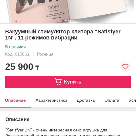
Вакуумный стимулятор клитора "Satisfyer
1N", 11 режимов вибрации
В наличии
Код: 015061
Розница
25 900
₸
Купить
Описание
Характеристики
Доставка
Оплата
Усл
Описание
"Satisfyer 1N" - очень интересная секс игрушка для
бесконтактной стимуляции клитора, и тысячи девушек по