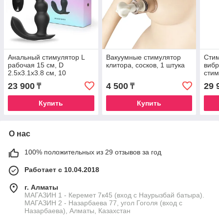
Анальный стимулятор L
Вакуумные стимулятор
Стим
рабочая 15 см, D
клитора, сосков, 1 штука
вибр
2.5x3.1x3.8 см, 10
стим
режимов вибрации,
Clou
23 900
4 500
29 
₸
₸
дистанционный пульт
Купить
Купить
О нас
100% положительных из 29 отзывов за год
Работает с 10.04.2018
г. Алматы
МАГАЗИН 1 - Керемет 7к45 (вход с Наурызбай батыра).
МАГАЗИН 2 - Назарбаева 77, угол Гоголя (вход с
Назарбаева), Алматы, Казахстан