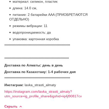
материал: силикон, пластик
длина: 14.0 см,
питание: 2 батарейки AAA (ПРИОБРЕТАЮТСЯ
ОТДЕЛЬНО)
режимы вибрации: 11
водопроницаемость: да
упаковка: картонная коробка
******************************************************
*****************************************************
Доставка по Алматы: день в день
Доставка по Казахстану: 1-4 рабочих дня
******************************************************
Инстаграм:
lavka_strasti_almaty
https://instagram.com/lavka_strasti_almaty?
utm_source=ig_profile_share&igshid=iq4jl90817cv
Скрыть