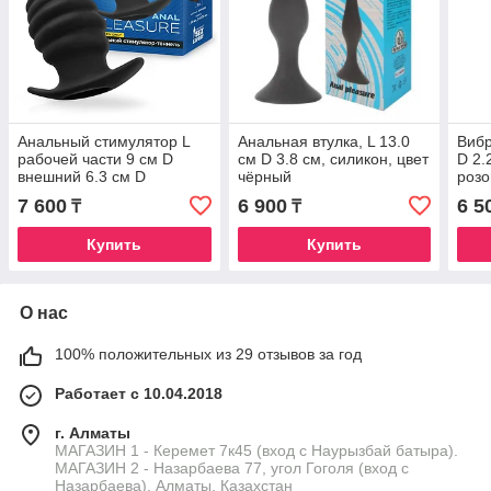
Анальный стимулятор L
Анальная втулка, L 13.0
Вибр
рабочей части 9 см D
см D 3.8 см, силикон, цвет
D 2.
внешний 6.3 см D
чёрный
роз
внутренний 2.8 см
7 600
6 900
6 5
₸
₸
Купить
Купить
О нас
100% положительных из 29 отзывов за год
Работает с 10.04.2018
г. Алматы
МАГАЗИН 1 - Керемет 7к45 (вход с Наурызбай батыра).
МАГАЗИН 2 - Назарбаева 77, угол Гоголя (вход с
Назарбаева), Алматы, Казахстан