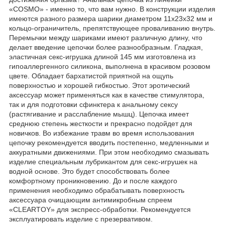
«COSMO» - именно то, что вам нужно. В конструкции изделия
имеются разного размера шарики диаметром 11x23x32 мм и
кольцо-ограничитель, препятствующее проваливанию внутрь.
Перемычки между шариками имеют различную длину, что
делает введение цепочки более разнообразным. Гладкая,
эластичная секс-игрушка длиной 145 мм изготовлена из
гипоаллергенного силикона, выполнена в красивом розовом
цвете. Обладает бархатистой приятной на ощупь
поверхностью и хорошей гибкостью. Этот эротический
аксессуар может применяться как в качестве стимулятора,
так и для подготовки сфинктера к анальному сексу
(растягивание и расслабление мышц). Цепочка имеет
среднюю степень жесткости и прекрасно подойдет для
новичков. Во избежание травм во время использования
цепочку рекомендуется вводить постепенно, медленными и
аккуратными движениями. При этом необходимо смазывать
изделие специальным лубрикантом для секс-игрушек на
водной основе. Это будет способствовать более
комфортному проникновению. До и после каждого
применения необходимо обрабатывать поверхность
аксессуара очищающим антимикробным спреем
«CLEARTOY» для экспресс-обработки. Рекомендуется
эксплуатировать изделие с презервативом.