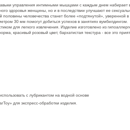
авыки управления интимными мышцами с каждым днем набирает в
ного здоровья женщины, но и в последствии улучшают ее сексуальн
 половины человечества станет более «подтянутой», уверенной в
тром 30 мм помогут добиться успехов в занятиях вумбилдингом.
тиком для легкого извлечения. Изделие изготовлено из гипоаллер
ма, красивый розовый цвет, бархатистая текстура - все это прият
использовать с лубрикантом на водной основе
Toy» для экспресс-обработки изделия.