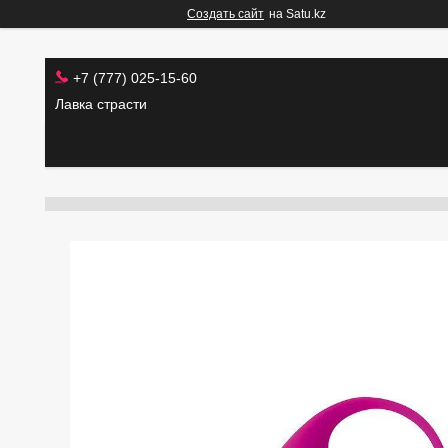
Создать сайт
на Satu.kz
+7 (777) 025-15-60
Лавка страсти