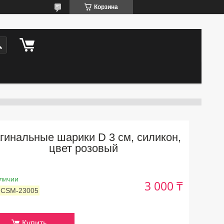
Корзина
гинальные шарики D 3 см, силикон,
цвет розовый
личии
3 000 ₸
:
CSM-23005
Купить