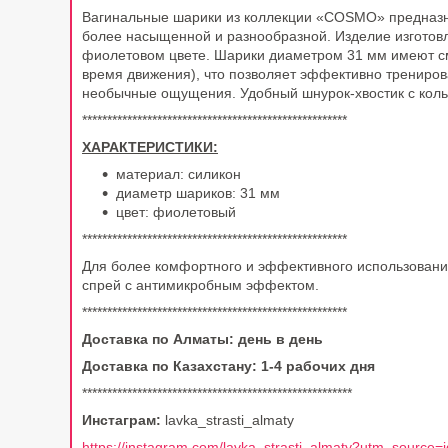
Вагинальные шарики из коллекции «COSMO» предназна
более насыщенной и разнообразной. Изделие изготовл
фиолетовом цвете. Шарики диаметром 31 мм имеют см
время движения), что позволяет эффективно трениров
необычные ощущения. Удобный шнурок-хвостик с кольц
*****************************************************
ХАРАКТЕРИСТИКИ:
материал: силикон
диаметр шариков: 31 мм
цвет: фиолетовый
*****************************************************
Для более комфортного и эффективного использован
спрей с антимикробным эффектом.
*****************************************************
Доставка по Алматы: день в день
Доставка по Казахстану: 1-4 рабочих дня
******************************************************
Инстаграм:
lavka_strasti_almaty
https://instagram.com/lavka_strasti_almaty?utm_source=i