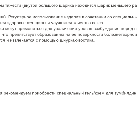
тяжести (внутри большого шарика находится шарик меньшего раз
). Регулярное использование изделия в сочетании со специальны
ится здоровье женщины и улучшится качество секса.
ки могут применяться для увеличения уровня возбуждения перед 
 что препятствует образованию на её поверхности болезнетворно
ся и извлекается с помощью шнурка-хвостика.
ия рекомендуем приобрести специальный гель/крем для вумбилди