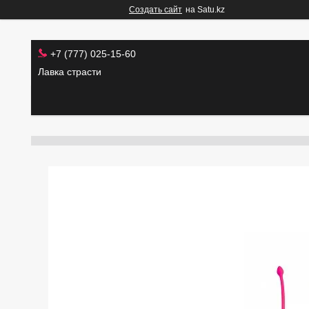
Создать сайт
на Satu.kz
+7 (777) 025-15-60
Лавка страсти