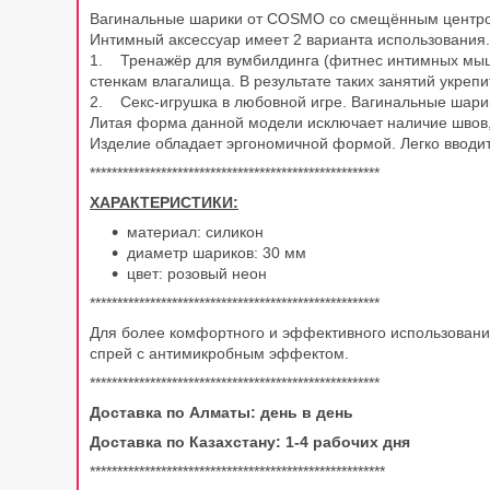
Вагинальные шарики от COSMO со смещённым центром 
Интимный аксессуар имеет 2 варианта использования.
1. Тренажёр для вумбилдинга (фитнес интимных мышц
стенкам влагалища. В результате таких занятий укреп
2. Секс-игрушка в любовной игре. Вагинальные шари
Литая форма данной модели исключает наличие швов,
Изделие обладает эргономичной формой. Легко вводит
*****************************************************
ХАРАКТЕРИСТИКИ:
материал: силикон
диаметр шариков: 30 мм
цвет: розовый неон
*****************************************************
Для более комфортного и эффективного использован
спрей с антимикробным эффектом.
*****************************************************
Доставка по Алматы: день в день
Доставка по Казахстану: 1-4 рабочих дня
******************************************************