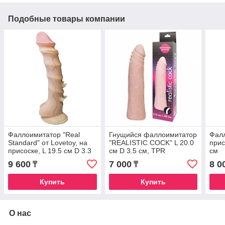
Подобные товары компании
Фаллоимитатор "Real
Гнущийся фаллоимитатор
Фал
Standard" от Lovetoy, на
"REALISTIC COCK" L 20.0
прис
присоске, L 19.5 см D 3.3
см D 3.5 см, TPR
см
см, киберкожа
9 600
7 000
8 0
₸
₸
Купить
Купить
О нас