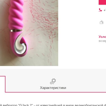
+
возв
Характеристики
 вибратор "GJack 2" - от известнейшей в мире великобританской ф