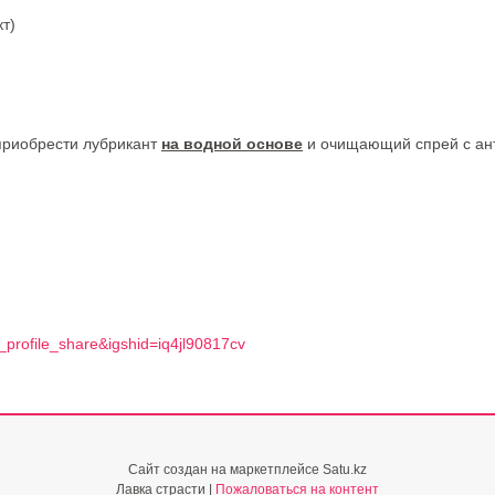
кт)
приобрести лубрикант
на водной основе
и очищающий спрей с ан
_profile_share&igshid=iq4jl90817cv
Сайт создан на маркетплейсе
Satu.kz
Лавка страсти |
Пожаловаться на контент