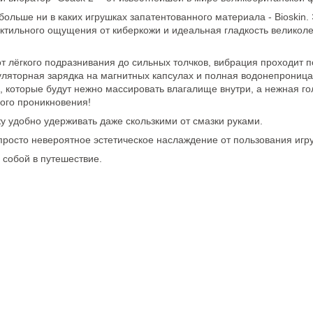
больше ни в каких игрушках запатентованного материала - Bioskin
актильного ощущения от киберкожи и идеальная гладкость великоле
от лёгкого подразнивания до сильных толчков, вибрация проходит 
умуляторная зарядка на магнитных капсулах и полная водонепрони
, которые будут нежно массировать влагалище внутри, а нежная гол
ого проникновения!
у удобно удерживать даже скользкими от смазки руками.
 просто невероятное эстетическое наслаждение от пользования иг
с собой в путешествие.