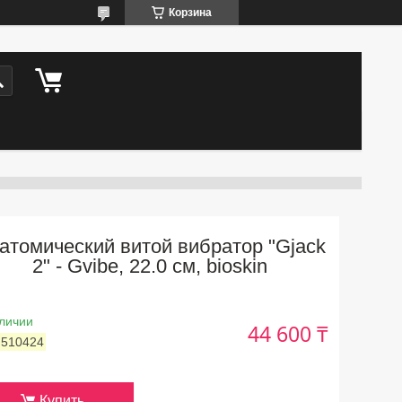
Корзина
атомический витой вибратор "Gjack
2" - Gvibe, 22.0 см, bioskin
личии
44 600 ₸
:
510424
Купить