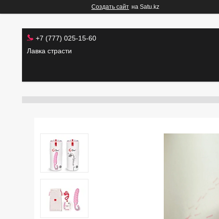
Создать сайт
на Satu.kz
+7 (777) 025-15-60
Лавка страсти