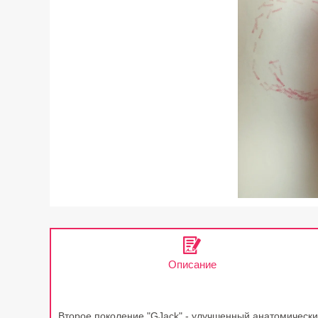
Описание
Второе поколение "GJack" - улучшенный анатомический