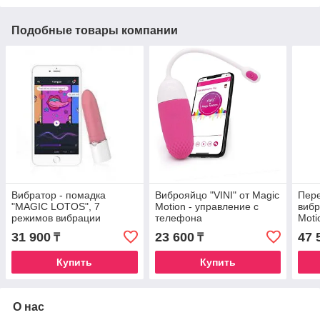
Подобные товары компании
Вибратор - помадка
Виброяйцо "VINI" от Magic
Пер
"MAGIC LOTOS", 7
Motion - управление с
вибр
режимов вибрации
телефона
Moti
31 900
23 600
47 
₸
₸
Купить
Купить
О нас