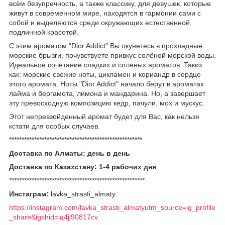
всём безупречность, а также классику, для девушек, которые
живут в современном мире, находятся в гармонии сами с
собой и выделяются среди окружающих естественной,
подлинной красотой.
С этим ароматом "Dior Addict" Вы окунетесь в прохладные
морские брызги, почувствуете привкус солёной морской воды.
Идеальное сочетание сладких и солёных ароматов. Таких
как: морские свежие ноты, цикламен и кориандр в сердце
этого аромата. Ноты "Dior Addict" начало берут в ароматах
лайма и бергамота, лимона и мандарина. Но, а завершает
эту превосходную композицию кедр, пачули, мох и мускус.
Этот непревзойденный аромат будет для Вас, как нельзя
кстати для особых случаев.
*****************************************************
Доставка по Алматы: день в день
Доставка по Казахстану: 1-4 рабочих дня
******************************************************
Инстаграм:
lavka_strasti_almaty
https://instagram.com/lavka_strasti_almatyutm_source=ig_profile
_share&igshid=iq4jl90817cv