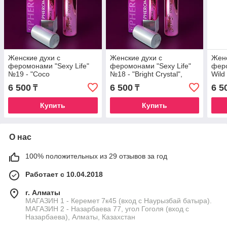
Женские духи с
Женские духи с
Женс
феромонами "Sexy Life"
феромонами "Sexy Life"
феро
№19 - "Coco
№18 - "Bright Crystal",
Wild
Mademoiselle", 10мл
10мл
bell
6 500
6 500
6 5
₸
₸
Купить
Купить
О нас
100% положительных из 29 отзывов за год
Работает с 10.04.2018
г. Алматы
МАГАЗИН 1 - Керемет 7к45 (вход с Наурызбай батыра).
МАГАЗИН 2 - Назарбаева 77, угол Гоголя (вход с
Назарбаева), Алматы, Казахстан