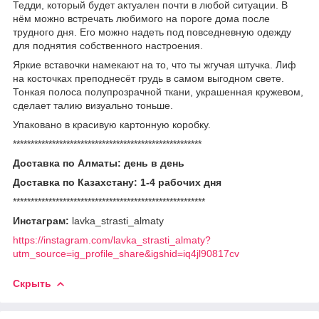
Тедди, который будет актуален почти в любой ситуации. В
нём можно встречать любимого на пороге дома после
трудного дня. Его можно надеть под повседневную одежду
для поднятия собственного настроения.
Яркие вставочки намекают на то, что ты жгучая штучка. Лиф
на косточках преподнесёт грудь в самом выгодном свете.
Тонкая полоса полупрозрачной ткани, украшенная кружевом,
сделает талию визуально тоньше.
Упаковано в красивую картонную коробку.
*****************************************************
Доставка по Алматы: день в день
Доставка по Казахстану: 1-4 рабочих дня
******************************************************
Инстаграм:
lavka_strasti_almaty
https://instagram.com/lavka_strasti_almaty?
utm_source=ig_profile_share&igshid=iq4jl90817cv
Скрыть