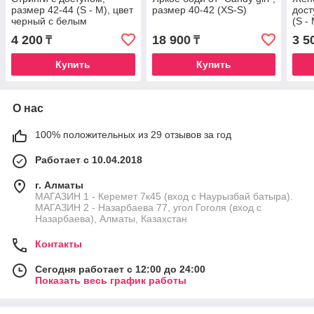
размер 42-44 (S - M), цвет
размер 40-42 (XS-S)
дост
черный с белым
(S -
4 200
18 900
3 5
₸
₸
Купить
Купить
О нас
100% положительных из 29 отзывов за год
Работает с 10.04.2018
г. Алматы
МАГАЗИН 1 - Керемет 7к45 (вход с Наурызбай батыра).
МАГАЗИН 2 - Назарбаева 77, угол Гоголя (вход с
Назарбаева), Алматы, Казахстан
Контакты
Сегодня работает с 12:00 до 24:00
Показать весь график работы