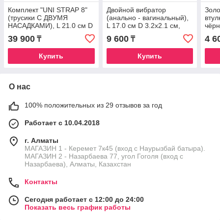
Комплект "UNI STRAP 8"
Двойной вибратор
Золо
(трусики С ДВУМЯ
(анально - вагинальный),
втул
НАСАДКАМИ), L 21.0 см D
L 17.0 см D 3.2х2.1 см,
чёрн
4.0 см / L 18.0 см D 3.0 -
ПВХ
9.0 
39 900
9 600
4 6
₸
₸
3.5 см
Купить
Купить
О нас
100% положительных из 29 отзывов за год
Работает с 10.04.2018
г. Алматы
МАГАЗИН 1 - Керемет 7к45 (вход с Наурызбай батыра).
МАГАЗИН 2 - Назарбаева 77, угол Гоголя (вход с
Назарбаева), Алматы, Казахстан
Контакты
Сегодня работает с 12:00 до 24:00
Показать весь график работы