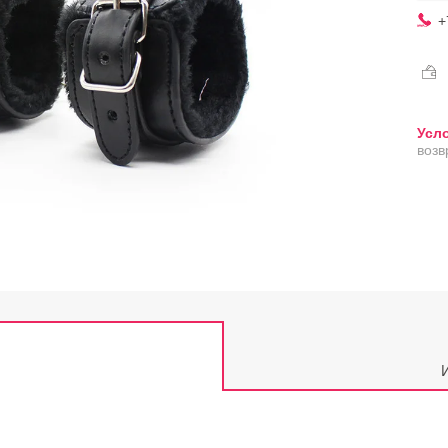
+
возв