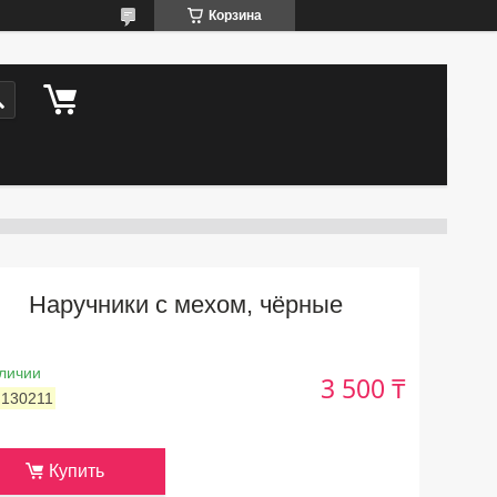
Корзина
Наручники с мехом, чёрные
личии
3 500 ₸
:
130211
Купить