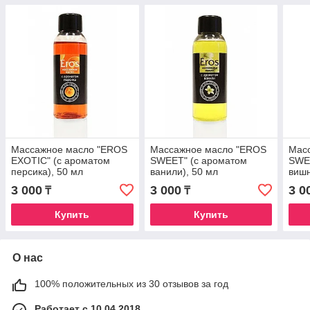
Массажное масло "EROS
Массажное масло "EROS
Мас
EXOTIC" (с ароматом
SWEET" (с ароматом
SWE
персика), 50 мл
ванили), 50 мл
вишн
3 000
3 000
3 0
₸
₸
Купить
Купить
О нас
100% положительных из 30 отзывов за год
Работает с 10.04.2018