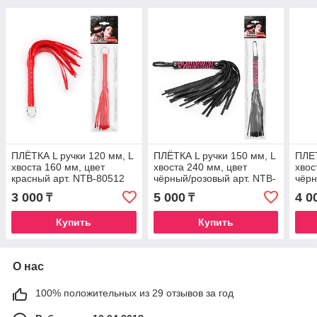
ПЛЁТКА L ручки 120 мм, L
ПЛЁТКА L ручки 150 мм, L
ПЛЕТ
хвоста 160 мм, цвет
хвоста 240 мм, цвет
хвос
красный арт. NTB-80512
чёрный/розовый арт. NTB-
чёрн
80521
803
3 000
5 000
4 0
₸
₸
Купить
Купить
О нас
100% положительных из 29 отзывов за год