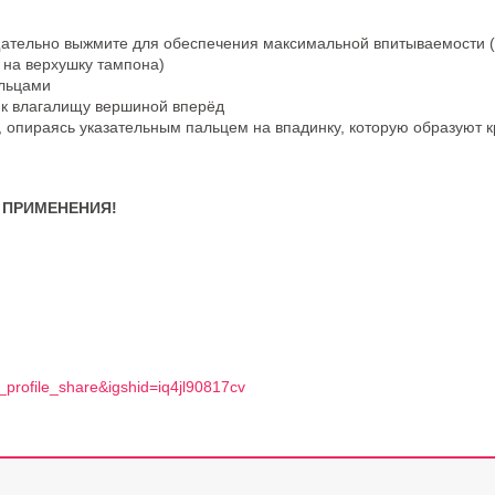
тщательно выжмите для обеспечения максимальной впитываемости 
 на верхушку тампона)
альцами
 к влагалищу вершиной вперёд
, опираясь указательным пальцем на впадинку, которую образуют 
О ПРИМЕНЕНИЯ!
_profile_share&igshid=iq4jl90817cv