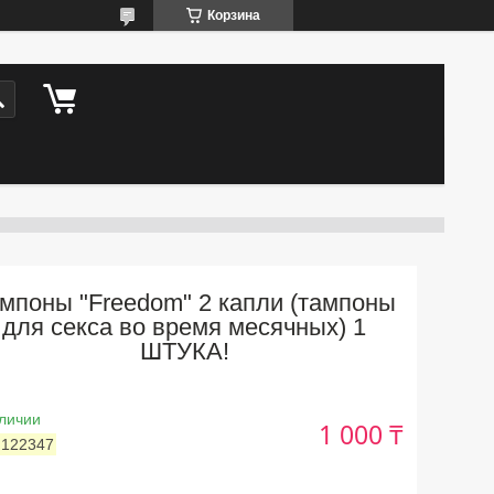
Корзина
мпоны "Freedom" 2 капли (тампоны
для секса во время месячных) 1
ШТУКА!
личии
1 000 ₸
:
122347