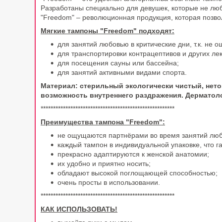
Разработаны специально для девушек, которые не любя
"Freedom" – революционная продукция, которая позво
Мягкие тампоны "Freedom" подходят:
для занятий любовью в критические дни, т.к. не
для транспортировки контрацептивов и других ле
для посещения сауны или бассейна;
для занятий активными видами спорта.
Материал: стерильный экологически чистый, нето
возможность внутреннего раздражения. Дерматол
******************************************************
Преимуществa тампона "Freedom":
не ощущаются партнёрами во время занятий лю
каждый тампон в индивидуальной упаковке, что г
прекрасно адаптируются к женской анатомии;
их удобно и приятно носить;
обладают высокой поглощающей способностью;
очень просты в использовании.
******************************************************
КАК ИСПОЛЬЗОВАТЬ!