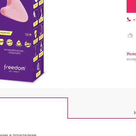
+
возв
нам и прокладкам.