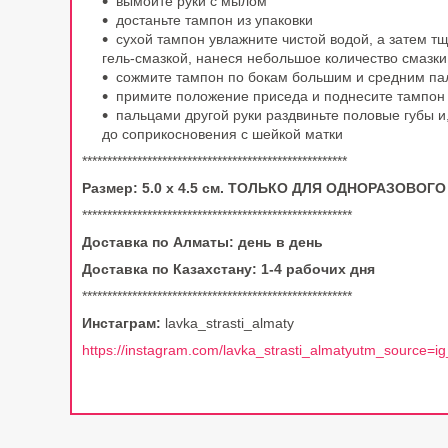
вымойте руки с мылом
достаньте тампон из упаковки
сухой тампон увлажните чистой водой, а затем 
гель-смазкой, нанеся небольшое количество смазки
сожмите тампон по бокам большим и средним п
примите положение приседа и поднесите тампон
пальцами другой руки раздвиньте половые губы и
до соприкосновения с шейкой матки
*****************************************************
Размер: 5.0 x 4.5 см. ТОЛЬКО ДЛЯ ОДНОРАЗОВОГ
******************************************************
Доставка по Алматы: день в день
Доставка по Казахстану: 1-4 рабочих дня
******************************************************
Инстаграм:
lavka_strasti_almaty
https://instagram.com/lavka_strasti_almatyutm_source=ig