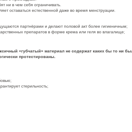
т ни в чем себя ограничивать.
ляет оставаться естественной даже во время менструации.
 ощущаются партнёрами и делают половой акт более гигиеничным;
карственных препаратов в форме крема или геля во влагалище;
ксичный «губчатый» материал не содержат каких бы то ни бы
огически протестированы.
бовью;
арантирует стерильность;