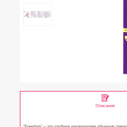
Описание
"Freedom" – это удобная альтернатива обычным тампо