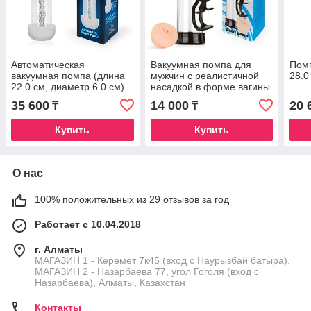
Автоматическая
Вакуумная помпа для
Помп
вакуумная помпа (длина
мужчин с реалистичной
28.0
22.0 см, диаметр 6.0 см)
насадкой в форме вагины
(длина - 20.0 см, диаметр
35 600
14 000
20 
₸
₸
- 5.5 см)
Купить
Купить
О нас
100% положительных из 29 отзывов за год
Работает с 10.04.2018
г. Алматы
МАГАЗИН 1 - Керемет 7к45 (вход с Наурызбай батыра).
МАГАЗИН 2 - Назарбаева 77, угол Гоголя (вход с
Назарбаева), Алматы, Казахстан
Контакты