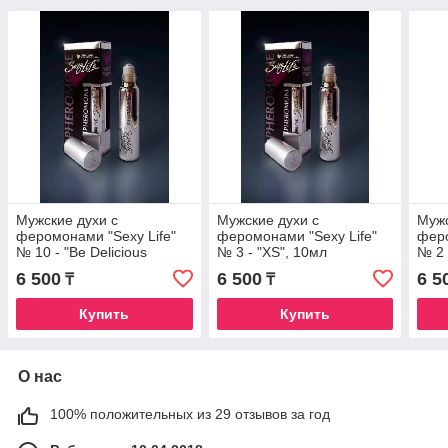
Мужские духи с
Мужские духи с
Мужс
феромонами "Sexy Life"
феромонами "Sexy Life"
феро
№ 10 - "Be Delicious
№ 3 - "XS", 10мл
№ 2 
DKNY", 10мл
10м
6 500
6 500
6 5
₸
₸
Купить
Купить
О нас
100% положительных из 29 отзывов за год