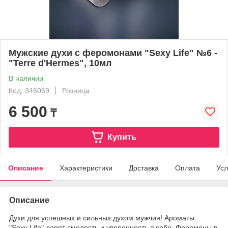
Мужские духи с феромонами "Sexy Life" №6 -
"Terre d'Hermes", 10мл
В наличии
Код: 346069
Розница
6 500
₸
Купить
Описание
Характеристики
Доставка
Оплата
Усл
Описание
Духи для успешных и сильных духом мужчин! Ароматы
"Sexy Life" дарят смелость и уверенность в себе. Феромоны в