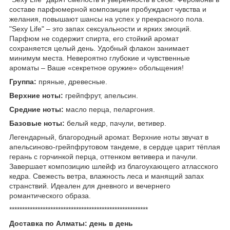
составе парфюмерной композиции пробуждают чувства и
желания, повышают шансы на успех у прекрасного пола.
"Sexy Life" – это запах сексуальности и ярких эмоций.
Парфюм не содержит спирта, его стойкий аромат
сохраняется целый день. Удобный флакон занимает
минимум места. Невероятно глубокие и чувственные
ароматы – Ваше «секретное оружие» обольщения!
Группа:
пряные, древесные.
Верхние ноты:
грейпфрут, апельсин.
Средние ноты:
масло перца, пеларгония.
Базовые ноты:
белый кедр, пачули, ветивер.
Легендарный, благородный аромат. Верхние ноты звучат в
апельсиново-грейпфрутовом тандеме, в сердце царит тёплая
герань с горчинкой перца, оттенком ветивера и пачули.
Завершает композицию шлейф из благоухающего атласского
кедра. Свежесть ветра, влажность леса и манящий запах
странствий. Идеален для дневного и вечернего
романтического образа.
******************************************************
Доставка по Алматы: день в день