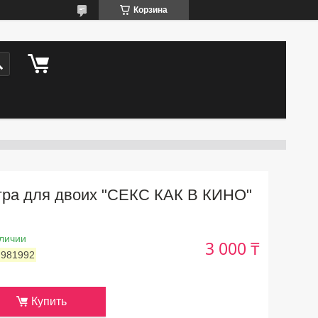
Корзина
гра для двоих "СЕКС КАК В КИНО"
личии
3 000 ₸
:
981992
Купить