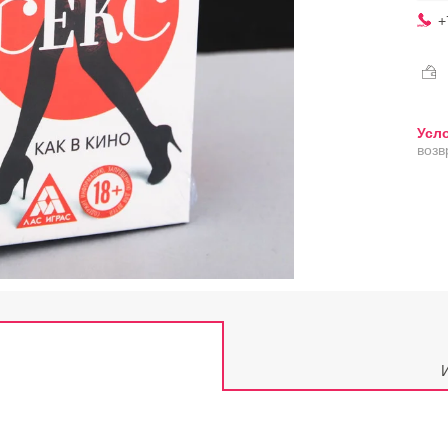
+
возв