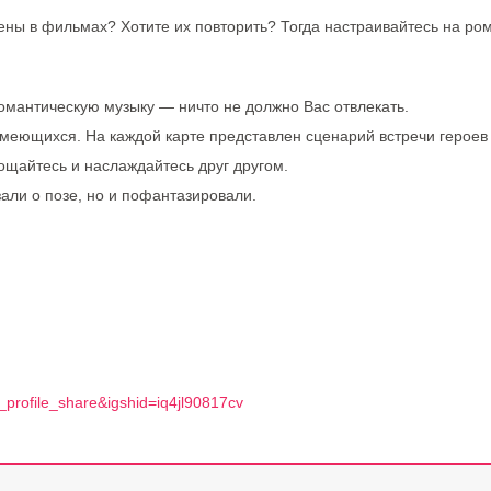
ны в фильмах? Хотите их повторить? Тогда настраивайтесь на ром
омантическую музыку — ничто не должно Вас отвлекать.
имеющихся. На каждой карте представлен сценарий встречи героев
ощайтесь и наслаждайтесь друг другом.
зали о позе, но и пофантазировали.
_profile_share&igshid=iq4jl90817cv