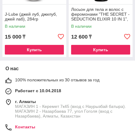
Лосьон для тела и волос с
J-Lube (джей луб, джилуб,
феромонами "THE SECRET -
джей лаб), 284гр
SEDUCTION ELIXIR 10 IN 1",
Orgie, 200мл, Португалия
В наличии
В наличии
15 000
12 600
₸
₸
Купить
Купить
О нас
100% положительных из 30 отзывов за год
Работает с 10.04.2018
г. Алматы
МАГАЗИН 1 - Керемет 7к45 (вход с Наурызбай батыра).
МАГАЗИН 2 - Назарбаева 77, угол Гоголя (вход с
Назарбаева), Алматы, Казахстан
Контакты