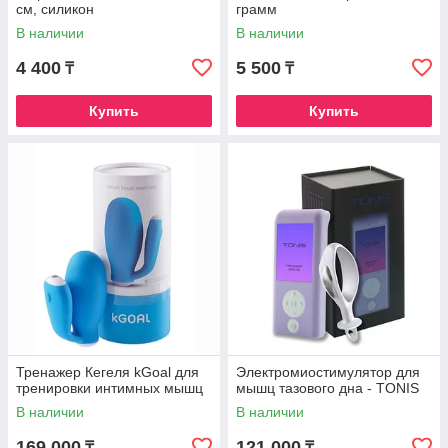
см, силикон
грамм
В наличии
В наличии
4 400
5 500
₸
₸
Купить
Купить
Тренажер Кегеля kGoal для
Электромиостимулятор для
тренировки интимных мышц
мышц тазового дна - TONIS
В наличии
В наличии
169 000
121 000
₸
₸