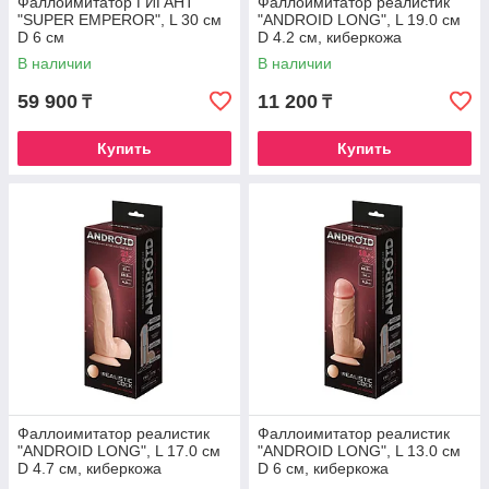
Фаллоимитатор ГИГАНТ
Фаллоимитатор реалистик
"SUPER EMPEROR", L 30 см
"ANDROID LONG", L 19.0 см
D 6 см
D 4.2 см, киберкожа
В наличии
В наличии
59 900
11 200
₸
₸
Купить
Купить
Фаллоимитатор реалистик
Фаллоимитатор реалистик
"ANDROID LONG", L 17.0 см
"ANDROID LONG", L 13.0 см
D 4.7 см, киберкожа
D 6 см, киберкожа